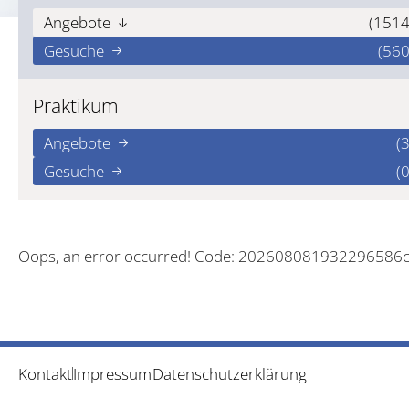
Angebote
(1514
Gesuche
(560
Praktikum
Angebote
(3
Gesuche
(0
Oops, an error occurred! Code: 202608081932296586
Kontakt
Impressum
Datenschutzerklärung