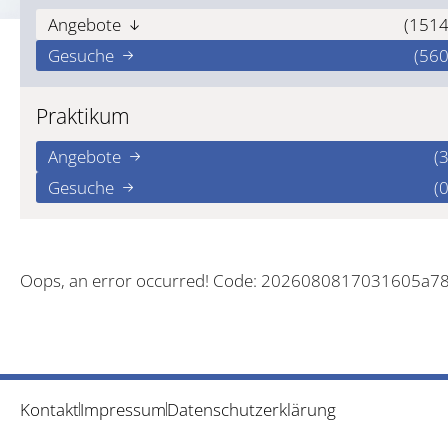
Angebote
(1514
Gesuche
(560
Praktikum
Angebote
(3
Gesuche
(0
Oops, an error occurred! Code: 2026080817031605a7
Kontakt
Impressum
Datenschutzerklärung