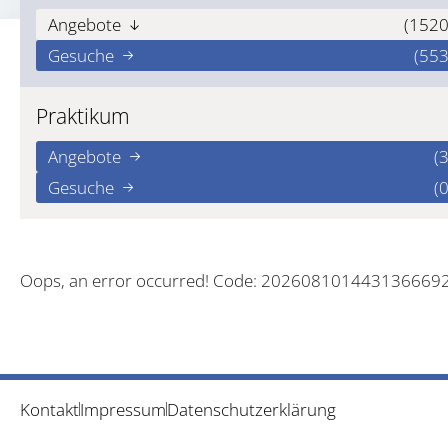
Angebote
(1520
Gesuche
(553
Praktikum
Angebote
(3
Gesuche
(0
Oops, an error occurred! Code: 202608101443136669
Kontakt
Impressum
Datenschutzerklärung