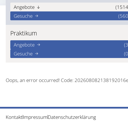
Angebote
(1514
Gesuche
(560
Praktikum
Angebote
(3
Gesuche
(0
Oops, an error occurred! Code: 202608082138192016
Kontakt
Impressum
Datenschutzerklärung