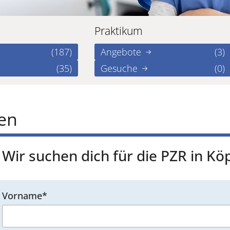
Praktikum
(187)
Angebote
(3)
(35)
Gesuche
(0)
ren
Wir suchen dich für die PZR in Kö
Vorname*