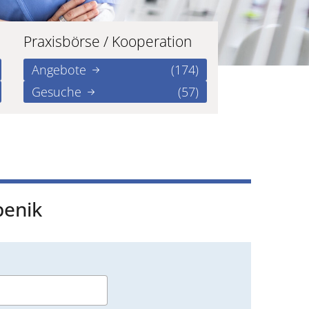
Praxisbörse / Kooperation
Angebote
(174)
Gesuche
(57)
penik