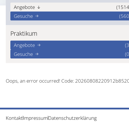
Angebote
(1514
Gesuche
(560
Praktikum
Angebote
(3
Gesuche
(0
Oops, an error occurred! Code: 20260808220912b852
Kontakt
Impressum
Datenschutzerklärung