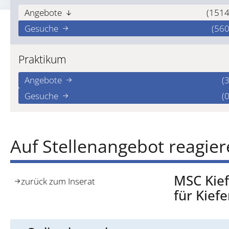
Angebote
(1514
Gesuche
(560
Praktikum
Angebote
(3
Gesuche
(0
Auf Stellenangebot reagie
MSC Kief
zurück zum Inserat
für Kief