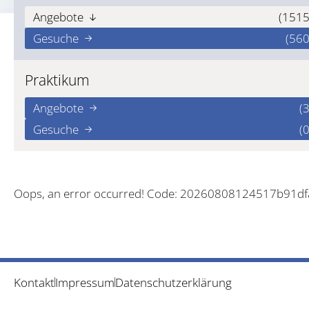
Angebote
(1515
Gesuche
(560
Praktikum
Angebote
(3
Gesuche
(0
Oops, an error occurred! Code: 20260808124517b91df
Kontakt
Impressum
Datenschutzerklärung