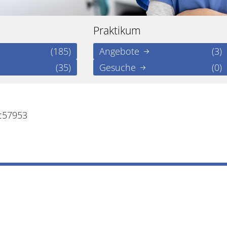
Praktikum
(185)
Angebote
(3)
(35)
Gesuche
(0)
c57953