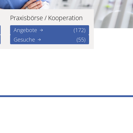
Praxisbörse / Kooperation
Angebote
(172)
Gesuche
(55)