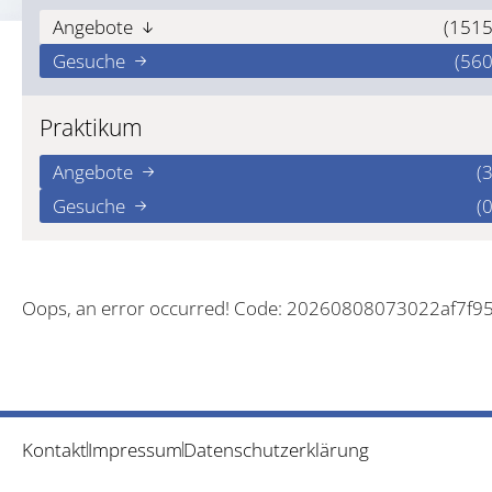
Angebote
(1515
Gesuche
(560
Praktikum
Angebote
(3
Gesuche
(0
Oops, an error occurred! Code: 20260808073022af7f9
Kontakt
Impressum
Datenschutzerklärung