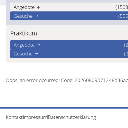
Angebote
(1508
Gesuche
(555
Praktikum
Angebote
(2
Gesuche
(0
Oops, an error occurred! Code: 20260809071248d36a
Kontakt
Impressum
Datenschutzerklärung