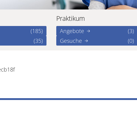
Praktikum
(185)
Angebote
(3)
(35)
Gesuche
(0)
ecb18f