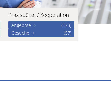
Praxisbörse / Kooperation
Angebote
(173)
Gesuche
(57)