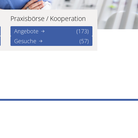
Praxisbörse / Kooperation
Angebote
(173)
Gesuche
(57)