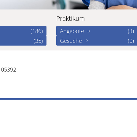
Praktikum
(186)
Angebote
(3)
(35)
Gesuche
(0)
105392