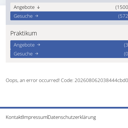
Angebote
(1500
Gesuche
(572
Praktikum
Angebote
(3
Gesuche
(0
Oops, an error occurred! Code: 202608062038444cbd
Kontakt
Impressum
Datenschutzerklärung