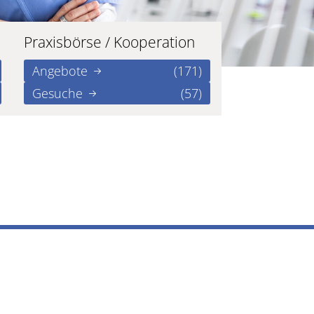
Praxisbörse / Kooperation
Angebote
(171)
Gesuche
(57)