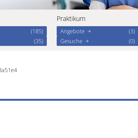
Praktikum
(185)
Angebote
(3)
(35)
Gesuche
(0)
48a51e4