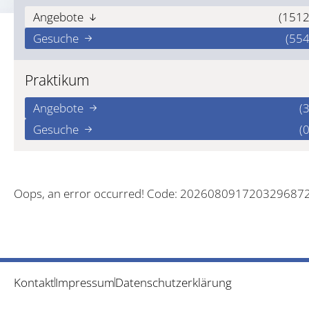
Angebote
(1512
Gesuche
(554
Praktikum
Angebote
(3
Gesuche
(0
Oops, an error occurred! Code: 202608091720329687
Kontakt
Impressum
Datenschutzerklärung