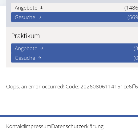
Angebote
(1486
Gesuche
(569
Praktikum
Angebote
(3
Gesuche
(0
Oops, an error occurred! Code: 20260806114151ce6ff
Kontakt
Impressum
Datenschutzerklärung