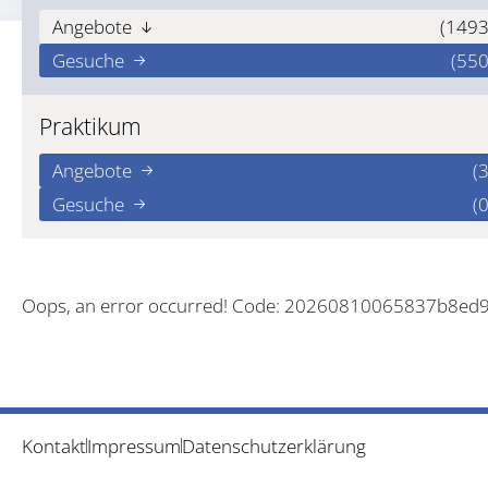
Angebote
(1493
Gesuche
(550
Praktikum
Angebote
(3
Gesuche
(0
Oops, an error occurred! Code: 20260810065837b8ed
Kontakt
Impressum
Datenschutzerklärung