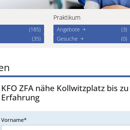
Praktikum
(185)
Angebote
(3)
(35)
Gesuche
(0)
ren
KFO ZFA nähe Kollwitzplatz bis zu
Erfahrung
Vorname*