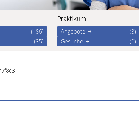
Praktikum
(186)
Angebote
(3)
(35)
Gesuche
(0)
79f8c3