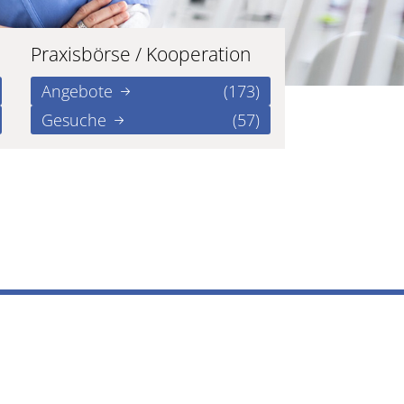
Praxisbörse / Kooperation
Angebote
(173)
Gesuche
(57)