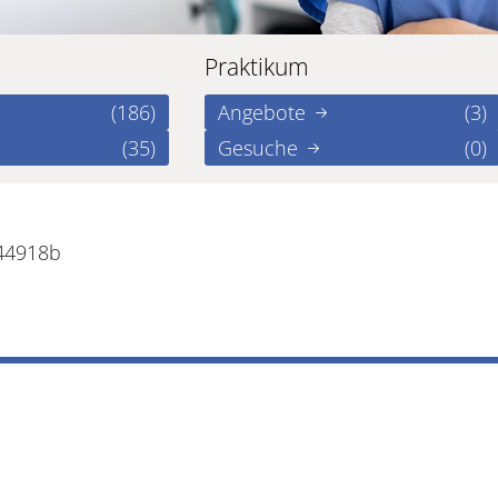
Praktikum
(186)
Angebote
(3)
(35)
Gesuche
(0)
e44918b