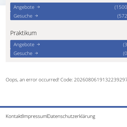
Angebote
(1500
Gesuche
(572
Praktikum
Angebote
(3
Gesuche
(0
Oops, an error occurred! Code: 202608061913223929
Kontakt
Impressum
Datenschutzerklärung