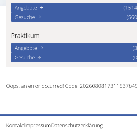
Angebote
(1514
Gesuche
(560
Praktikum
Angebote
(3
Gesuche
(0
Oops, an error occurred! Code: 2026080817311537b4
Kontakt
Impressum
Datenschutzerklärung