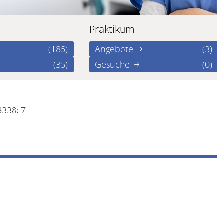
Praktikum
(185)
Angebote
(3)
(35)
Gesuche
(0)
8338c7