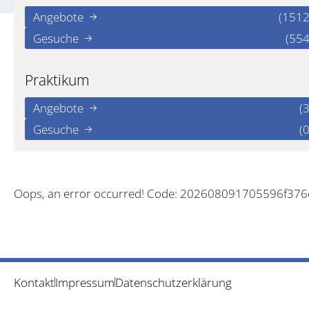
Angebote
(1512
Gesuche
(554
Praktikum
Angebote
(3
Gesuche
(0
Oops, an error occurred! Code: 202608091705596f376
Kontakt
Impressum
Datenschutzerklärung