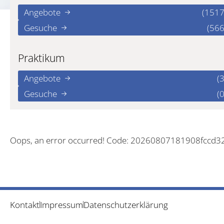
Angebote
(1517
Gesuche
(566
Praktikum
Angebote
(3
Gesuche
(0
Oops, an error occurred! Code: 20260807181908fccd3
Kontakt
Impressum
Datenschutzerklärung