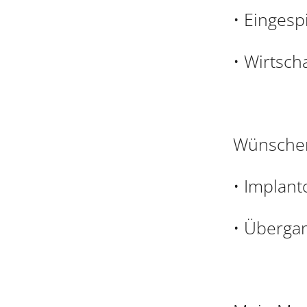
• Eingesp
• Wirtscha
Wünschen
• Implan
• Überga