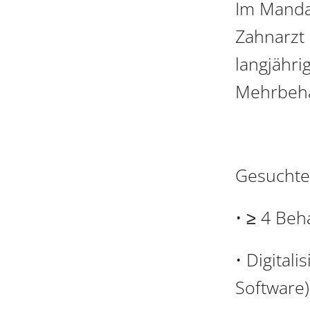
Im Manda
Zahnarzt
langjähri
Mehrbeha
Gesuchtes
• ≥ 4 Beh
• Digital
Software)