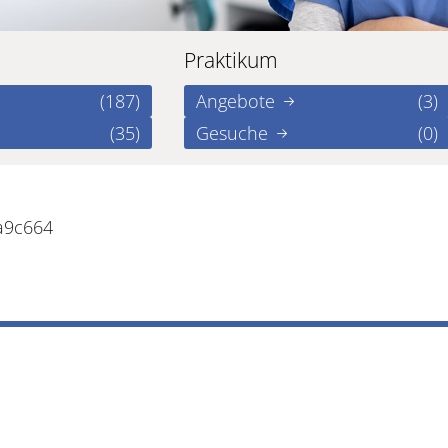
Praktikum
(187)
Angebote
(3)
(35)
Gesuche
(0)
a9c664