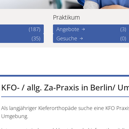
Praktikum
(187)
Angebote
(3)
(35)
Gesuche
(0)
KFO- / allg. Za-Praxis in Berlin
Als langjähriger Kieferorthopäde suche eine KFO Praxi
Umgebung.