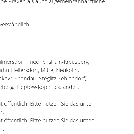
che Praxen als auch allgemeinzahnärztliche
verständlich.
lmersdorf, Friedrichshain-Kreuzberg,
ahn-Hellersdorf, Mitte, Neukölln,
nkow, Spandau, Steglitz-Zehlendorf,
berg, Treptow-Köpenick, andere
 öffentlich. Bitte nutzen Sie das unten
r.
 öffentlich. Bitte nutzen Sie das unten
r.