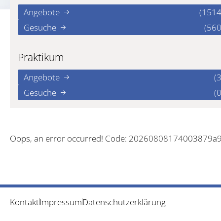
Angebote
(1514
Gesuche
(560
Praktikum
Angebote
(3
Gesuche
(0
Oops, an error occurred! Code: 20260808174003879a
Kontakt
Impressum
Datenschutzerklärung