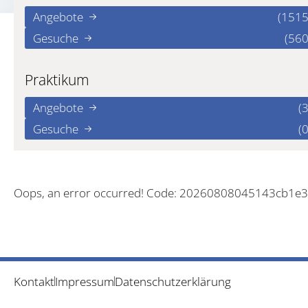
Angebote
(1515
Gesuche
(560
Praktikum
Angebote
(3
Gesuche
(0
Oops, an error occurred! Code: 20260808045143cb1e
Kontakt
Impressum
Datenschutzerklärung