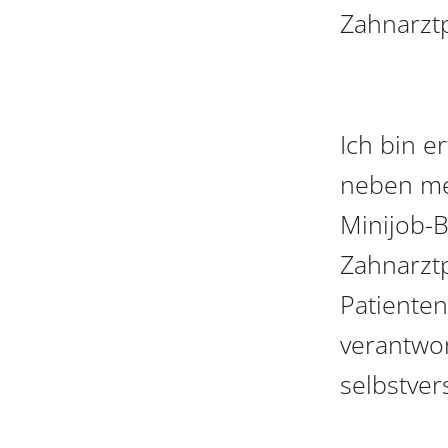
Zahnarztp
Ich bin e
neben mei
Minijob-B
Zahnarztp
Patienten
verantwor
selbstver