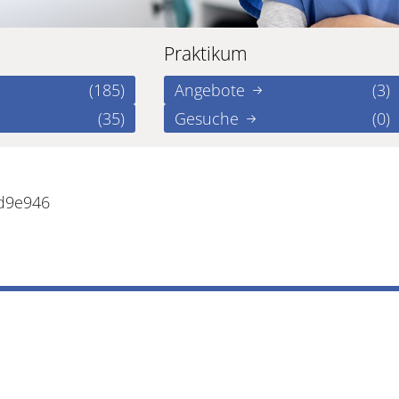
Praktikum
(185)
Angebote
(3)
(35)
Gesuche
(0)
ad9e946