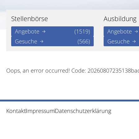
Stellenbörse
Ausbildung
Angebote
(1519)
Angebote
Gesuche
(566)
Gesuche
Oops, an error occurred! Code: 20260807235138b
Kontakt
Impressum
Datenschutzerklärung