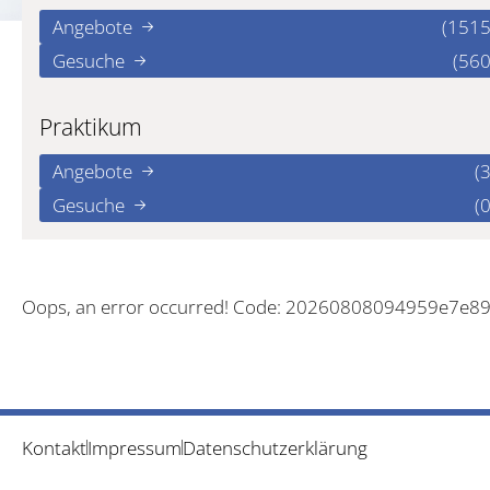
Angebote
(1515
Gesuche
(560
Praktikum
Angebote
(3
Gesuche
(0
Oops, an error occurred! Code: 20260808094959e7e8
Kontakt
Impressum
Datenschutzerklärung