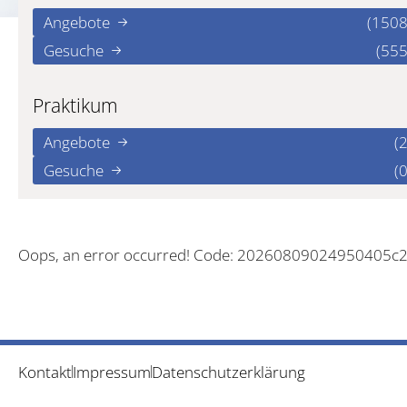
Angebote
(1508
Gesuche
(555
Praktikum
Angebote
(2
Gesuche
(0
Oops, an error occurred! Code: 20260809024950405c
Kontakt
Impressum
Datenschutzerklärung