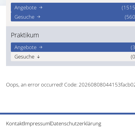
Angebote
(1515
Gesuche
(560
Praktikum
Angebote
(3
Gesuche
(0
Oops, an error occurred! Code: 20260808044153facb0
Kontakt
Impressum
Datenschutzerklärung