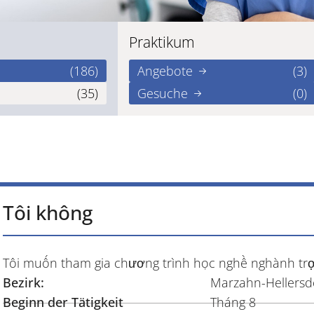
Praktikum
(186)
Angebote
(3)
(35)
Gesuche
(0)
Tôi không
Tôi muốn tham gia chương trình học nghề nghành trợ
Bezirk:
Marzahn-Hellersd
Beginn der Tätigkeit
Tháng 8