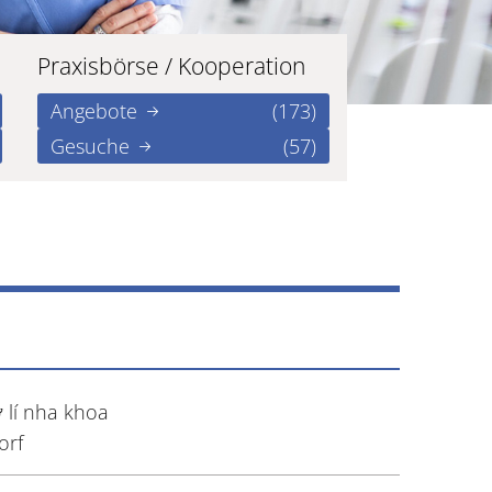
Praxisbörse / Kooperation
Angebote
(173)
Gesuche
(57)
 lí nha khoa
orf