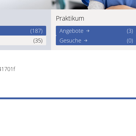
Praktikum
(187)
Angebote
(3)
(35)
Gesuche
(0)
41701f