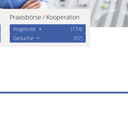
Praxisbörse / Kooperation
Angebote
(174)
Gesuche
(57)