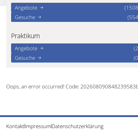
Angebote
(1508
Gesuche
(554
Praktikum
Angebote
(2
Gesuche
(0
Oops, an error occurred! Code: 202608090848239583
Kontakt
Impressum
Datenschutzerklärung