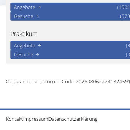
Angebote
(1501
Gesuche
(573
Praktikum
Angebote
(3
Gesuche
(0
Oops, an error occurred! Code: 202608062224182459
Kontakt
Impressum
Datenschutzerklärung