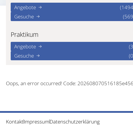
Angebote
(1494
Gesuche
(569
Praktikum
Angebote
(3
Gesuche
(0
Oops, an error occurred! Code: 202608070516185e45
Kontakt
Impressum
Datenschutzerklärung