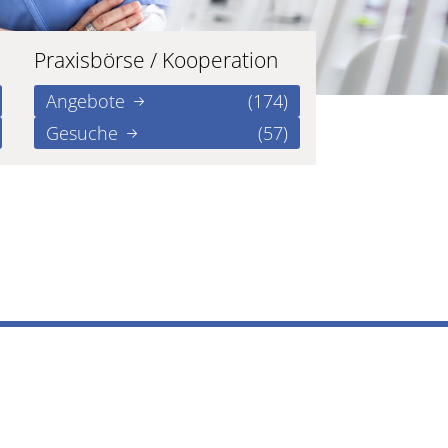
Praxisbörse / Kooperation
Angebote
(174)
Gesuche
(57)