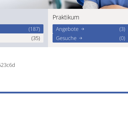
Praktikum
(187)
Angebote
(3)
(35)
Gesuche
(0)
623c6d