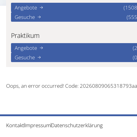
Angebote
(1508
Gesuche
(555
Praktikum
Angebote
(2
Gesuche
(0
Oops, an error occurred! Code: 20260809065318793a
Kontakt
Impressum
Datenschutzerklärung