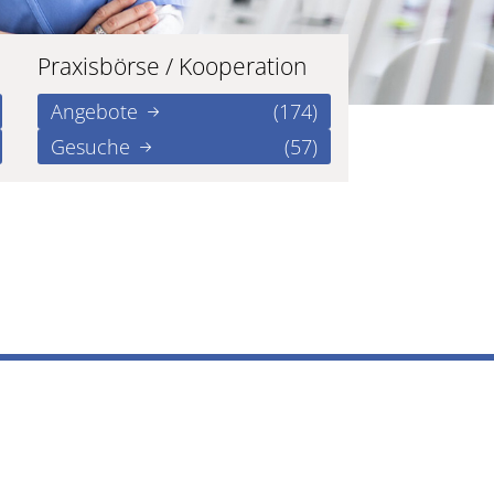
Praxisbörse / Kooperation
Angebote
(174)
Gesuche
(57)