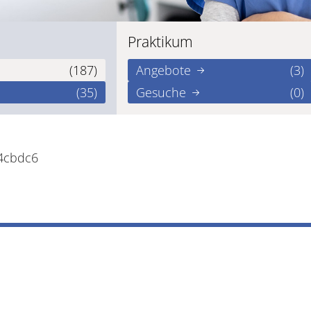
Praktikum
(187)
Angebote
(3)
(35)
Gesuche
(0)
24cbdc6