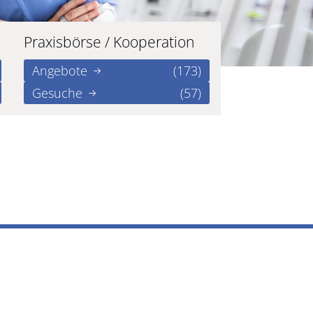
Praxisbörse / Kooperation
Angebote
(173)
Gesuche
(57)