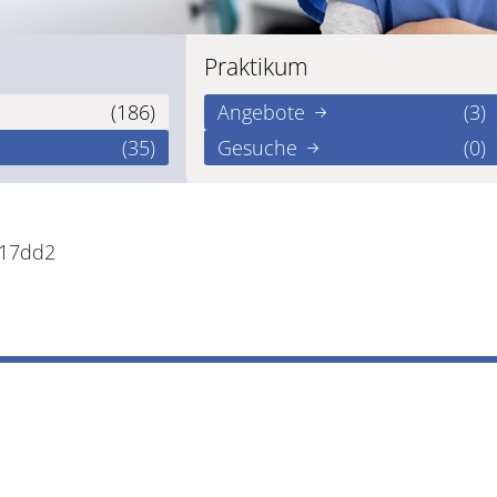
Praktikum
(186)
Angebote
(3)
(35)
Gesuche
(0)
317dd2