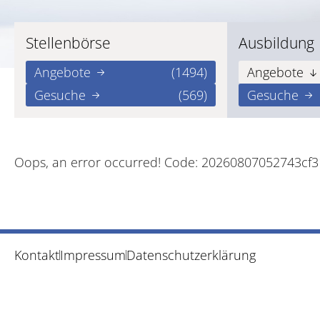
Stellenbörse
Ausbildung
Angebote
(1494)
Angebote
Gesuche
(569)
Gesuche
Oops, an error occurred! Code: 20260807052743cf
Kontakt
Impressum
Datenschutzerklärung