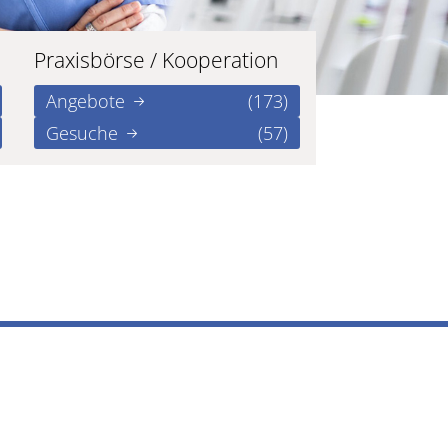
Praxisbörse / Kooperation
Angebote
(173)
Gesuche
(57)