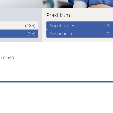
Praktikum
(185)
Angebote
(3)
(35)
Gesuche
(0)
d16164b