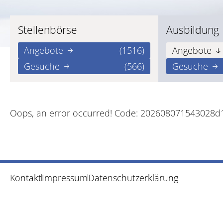
Stellenbörse
Ausbildung
Angebote
(1516)
Angebote
Gesuche
(566)
Gesuche
Oops, an error occurred! Code: 202608071543028
Kontakt
Impressum
Datenschutzerklärung