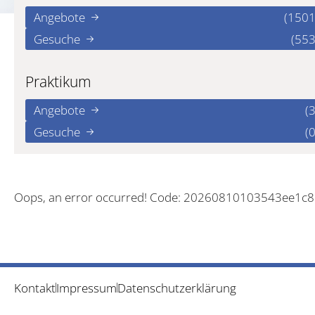
Angebote
(1501
Gesuche
(553
Praktikum
Angebote
(3
Gesuche
(0
Oops, an error occurred! Code: 20260810103543ee1c
Kontakt
Impressum
Datenschutzerklärung