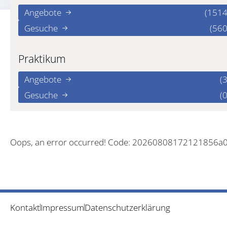
Angebote
(1514
Gesuche
(560
Praktikum
Angebote
(3
Gesuche
(0
Oops, an error occurred! Code: 20260808172121856a
Kontakt
Impressum
Datenschutzerklärung