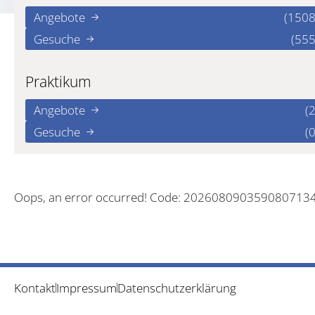
Angebote
(1508
Gesuche
(555
Praktikum
Angebote
(2
Gesuche
(0
Oops, an error occurred! Code: 202608090359080713
Kontakt
Impressum
Datenschutzerklärung