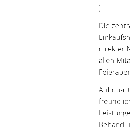
)
Die zentr
Einkaufsm
direkter 
allen Mit
Feieraben
Auf quali
freundlic
Leistung
Behandlu